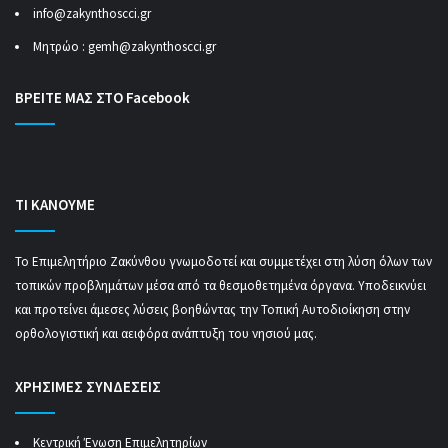
info@zakynthoscci.gr
Μητρώο :
gemh@zakynthoscci.gr
ΒΡΕΙΤΕ ΜΑΣ ΣΤΟ Facebook
ΤΙ ΚΑΝΟΥΜΕ
Το Επιμελητήριο Ζακύνθου γνωμοδοτεί και συμμετέχει στη λύση όλων των
τοπικών προβλημάτων μέσα από τα θεσμοθετημένα όργανα. Υποδεικνύει
και προτείνει άμεσες λύσεις βοηθώντας την Τοπική Αυτοδιοίκηση στην
ορθολογιστική και αειφόρα ανάπτυξη του νησιού μας.
ΧΡΗΣΙΜΕΣ ΣΥΝΔΕΣΕΙΣ
Κεντρική Ένωση Επιμελητηρίων