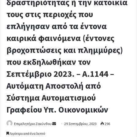
δραστηριότητας ή την κατοικία
τους στις περιοχές που
επλήγησαν από τα έντονα
καιρικά φαινόμενα (έντονες
βροχοπτώσεις και πλημμύρες)
που εκδηλωθήκαν τον
Σεπτέμβριο 2023. – Α.1144 –
Αυτόματη Αποστολή από
Σύστημα Αυτοματισμού
Γραφείου Υπ. Οικονομικών
Επιμελητήριο Ζακύνθου
S
29 Σεπτεμβρίου, 2023
296
e
Λιγότερο από ένα λεπτό