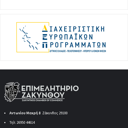
Αντωνίου Μακρή 8
Ζάκυνθος 29100
Τηλ: 26950 44614