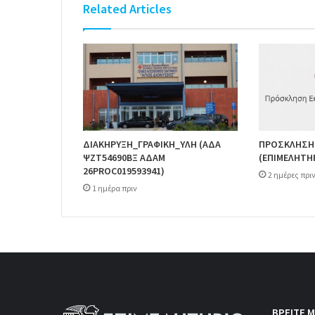
Related Articles
ΔΙΑΚΗΡΥΞΗ_ΓΡΑΦΙΚΗ_ΥΛΗ (ΑΔΑ
ΠΡΟΣΚΛΗΣΗ
ΨΖΤ54690ΒΞ ΑΔΑΜ
(ΕΠΙΜΕΛΗΤΗ
26PROC019593941)
2 ημέρες πρι
1 ημέρα πριν
ΒΡΕΙΤΕ Μ