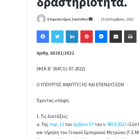
δραστηριότητα.
Επιμελητήριο Ζακύνθου
S
15 Σεπτεμβρίου, 2022
e
Facebook
Twitter
LinkedIn
Pinterest
Messenger
Share via Email
Print
n
d
a
Αριθμ. 68281/2022
n
e
(ΦΕΚ Β’ 3647/11-07-2022)
m
a
Ο ΥΠΟΥΡΓΟΣ ΑΝΑΠΤΥΞΗΣ ΚΑΙ ΕΠΕΝΔΥΣΕΩΝ
i
l
Έχοντας υπόψη:
1. Τις διατάξεις:
α. Της
παρ. 13
του
άρθρου 57
του ν.
4919/2022
«Σύστ
και τήρηση του Γενικού Εμπορικού Μητρώου (Γ.Ε.Μ