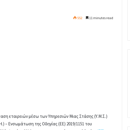
552
11 minutes read
αση εταιρειών μέσω των Υπηρεσιών Μιας Στάσης (Υ.Μ.Σ.)
Η.) – Ενσωμάτωση της Οδηγίας (ΕΕ) 2019/1151 του