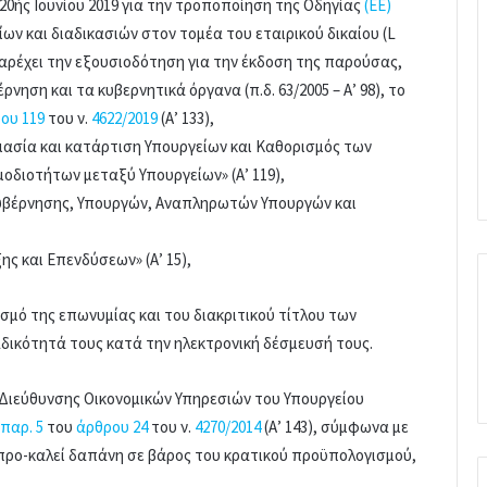
20ής Ιουνίου 2019 για την τροποποίηση της Οδηγίας
(ΕΕ)
ν και διαδικασιών στον τομέα του εταιρικού δικαίου (L
 παρέχει την εξουσιοδότηση για την έκδοση της παρούσας,
νηση και τα κυβερνητικά όργανα (π.δ. 63/2005 – Α’ 98), το
ου 119
του ν.
4622/2019
(Α’ 133),
ομασία και κατάρτιση Υπουργείων και Καθορισμός των
διοτήτων μεταξύ Υπουργείων» (Α’ 119),
 Κυβέρνησης, Υπουργών, Αναπληρωτών Υπουργών και
ης και Επενδύσεων» (Α’ 15),
σμό της επωνυμίας και του διακριτικού τίτλου των
δικότητά τους κατά την ηλεκτρονική δέσμευσή τους.
ής Διεύθυνσης Οικονομικών Υπηρεσιών του Υπουργείου
παρ. 5
του
άρθρου 24
του ν.
4270/2014
(Α’ 143), σύμφωνα με
προ-καλεί δαπάνη σε βάρος του κρατικού προϋπολογισμού,