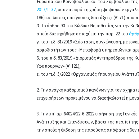
Ευρωπαϊκού Κοινοβουλίου και του Συμβουλίου της 
2017/1132
, όσον αφορά τη χρήση ψηφιακών εργαλείω
186) και λοιπές επείγουσες διατάξεις» (Α’ 71) που
β. Το άρθρο 90 του Κώδικα Νομοθεσίας για την Κυβέρ
οποίο διατηρήθηκε σε ισχύ με την παρ. 22 του
άρθρ
γ. του π.δ. 81/2019 «Σύσταση, συγχώνευση, μετον
αρμοδιοτήτων τους -Μεταφορά υπηρεσιών και αρμο
δ. του π.δ. 83/2019 «Διορισμός Αντιπροέδρου της
Υφυπουργών» (Α’ 121),
ε. του π.δ. 5/2022 «Οργανισμός Υπουργείου Ανάπτυξ
2. Την ανάγκη καθορισμού κανόνων για τον σχηματι
επιχειρήσεων προκειμένου να διασφαλιστεί η μονα
3. Την υπ’ αρ. 64024/22-6-2022 εισήγηση της Γενικ
Ανάπτυξης και Επενδύσεων, βάσει της περ. (ε) της
την οποία η έκδοση της παρούσας απόφασης δεν 