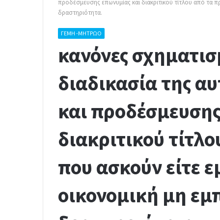
προδέσμευσης επωνυμίας και διακριτικού τίτλου από τα π
δραστηριότητα.
ΓΕΜΗ -ΜΗΤΡΩΟ
κανόνες σχηματισ
διαδικασία της α
και προδέσμευσης
διακριτικού τίτλ
που ασκούν είτε ε
οικονομική μη εμ