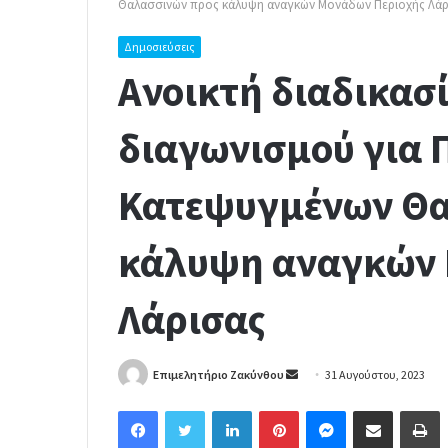
Θαλασσινών προς κάλυψη αναγκών Μονάδων Περιοχής Λάρ
Δημοσιεύσεις
Aνοικτή διαδικασ
διαγωνισμού για 
Κατεψυγμένων Θα
κάλυψη αναγκών 
Λάρισας
Επιμελητήριο Ζακύνθου
S
31 Αυγούστου, 2023
e
Facebook
Twitter
LinkedIn
Pinterest
Messenger
Share via Email
Print
n
d