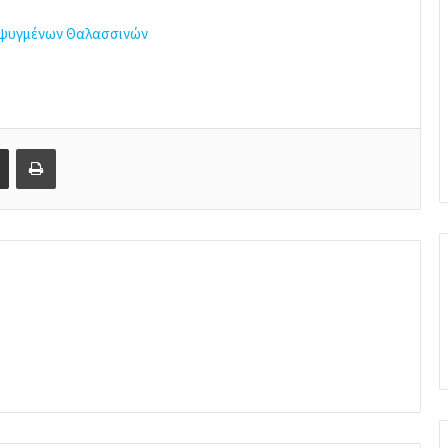
τεψυγμένων Θαλασσινών
Share via Email
Print