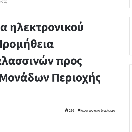
ισας
ία ηλεκτρονικού
Προμήθεια
λασσινών προς
Μονάδων Περιοχής
295
Λιγότερο από ένα λεπτό