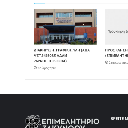
ΔΙΑΚΗΡΥΞΗ_ΓΡΑΦΙΚΗ_ΥΛΗ (ΑΔΑ
ΠΡΟΣΚΛΗΣΗ
ΨΖΤ54690ΒΞ ΑΔΑΜ
(ΕΠΙΜΕΛΗΤΗ
26PROC019593941)
2 ημέρες πρι
22 ώρες πριν
ΒΡΕΙΤΕ Μ