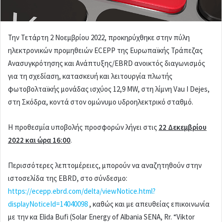
Την Τετάρτη 2 Νοεμβρίου 2022, προκηρύχθηκε στην πύλη
ηλεκτρονικών προμηθειών ECEPP της Ευρωπαϊκής Τράπεζας
Ανασυγκρότησης και Ανάπτυξης/EBRD ανοικτός διαγωνισμός
για τη σχεδίαση, κατασκευή και λειτουργία πλωτής
φωτοβολταϊκής μονάδας ισχύος 12,9 MW, στη λίμνη Vau I Dejes,
στη Σκόδρα, κοντά στον ομώνυμο υδροηλεκτρικό σταθμό.
Η προθεσμία υποβολής προσφορών λήγει στις
22 Δεκεμβρίου
2022 και ώρα 16:00
.
Περισσότερες λεπτομέρειες, μπορούν να αναζητηθούν στην
ιστοσελίδα της EBRD, στο σύνδεσμο:
https://ecepp.ebrd.com/delta/viewNotice.html?
displayNoticeId=14040098
, καθώς και με απευθείας επικοινωνία
με την κα Elida Bufi (Solar Energy of Albania SENA, Rr. “Viktor