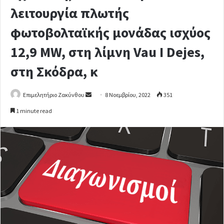
λειτουργία πλωτής
φωτοβολταϊκής μονάδας ισχύος
12,9 MW, στη λίμνη Vau I Dejes,
στη Σκόδρα, κ
Επιμελητήριο Ζακύνθου
S
8 Νοεμβρίου, 2022
351
e
1 minute read
n
d
a
n
e
m
a
i
l