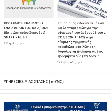
ΠΡΟΣΚΛΗΣΗ ΕΚΔΗΛΩΣΗΣ
Καθορισμός ειδικών θεμάτων
ΕΝΔΙΑΦΕΡΟΝΤΟΣ Νο 2 / 2026
και λεπτομερειών για την
(Επιμελητηρίου Ζακύνθου)
εφαρμογή του άρθρου 19 του ν.
SMART – HUB’S
5313/2026 (Α΄102) περί
ρύθμισης τμηματικής
2 ημέρες πριν
καταβολής οφειλών στη
Φορολογική Διοίκηση σε έως
εβδομήντα δύο (72) δόσεις.
2 εβδομάδες πριν
ΥΠΗΡΕΣΙΕΣ ΜΙΑΣ ΣΤΑΣΗΣ ( e-ΥΜΣ)