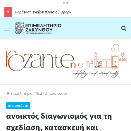
test
Παράταση ενιαίου πλαισίου ωραρίου λειτουργίας καταστημάτων στο Δήμο Ζακύνθου κατά την θερινή περίοδο 2026
Menu
Α
Επιμελητήριο
/
Νέα
/
Δημοσιεύσεις
Δημοσιεύσεις
ανοικτός διαγωνισμός για τη
σχεδίαση, κατασκευή και