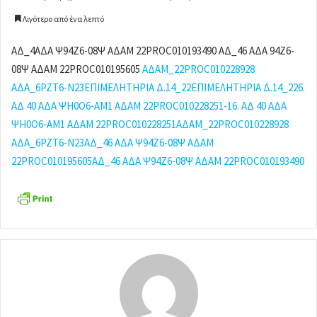
e
Λιγότερο από ένα λεπτό
n
d
ΑΔ_4ΑΔΑ Ψ94Ζ6-08Ψ ΑΔΑΜ 22PROC010193490 ΑΔ_46 ΑΔΑ 94Ζ6-
a
08Ψ ΑΔΑΜ 22PROC010195605
ΑΔΑΜ_22PROC010228928
n
ΑΔΑ_6ΡΖΤ6-Ν23
ΕΠΙΜΕΛΗΤΗΡΙΑ Δ.14_22
ΕΠΙΜΕΛΗΤΗΡΙΑ Δ.14_22
6.
e
ΑΔ 40 ΑΔΑ ΨΗ0Ο6-ΑΜ1 ΑΔΑΜ 22PROC010228251-1
6. ΑΔ 40 ΑΔΑ
m
ΨΗ0Ο6-ΑΜ1 ΑΔΑΜ 22PROC010228251
ΑΔΑΜ_22PROC010228928
a
ΑΔΑ_6ΡΖΤ6-Ν23
ΑΔ_46 ΑΔΑ Ψ94Ζ6-08Ψ ΑΔΑΜ
i
22PROC010195605
ΑΔ_46 ΑΔΑ Ψ94Ζ6-08Ψ ΑΔΑΜ 22PROC010193490
l