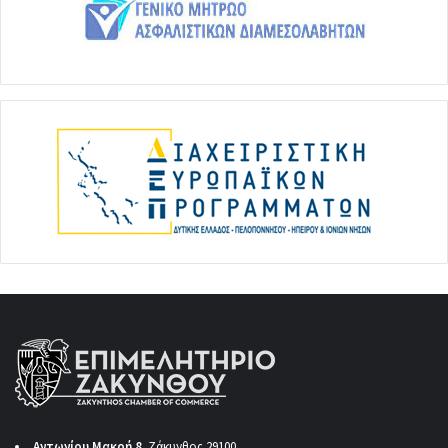
Αντωνίου Μακρή 8
Ζάκυνθος 29100