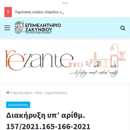
test
Παράταση ενιαίου πλαισίου ωραρίου λειτουργίας καταστημάτων στο Δήμο Ζακύνθου κατά την θερινή περίοδο 2026
Menu
Α
Επιμελητήριο
/
Νέα
/
Δημοσιεύσεις
Δημοσιεύσεις
Διακήρυξη υπ’ αρίθμ.
157/2021.165-166-2021