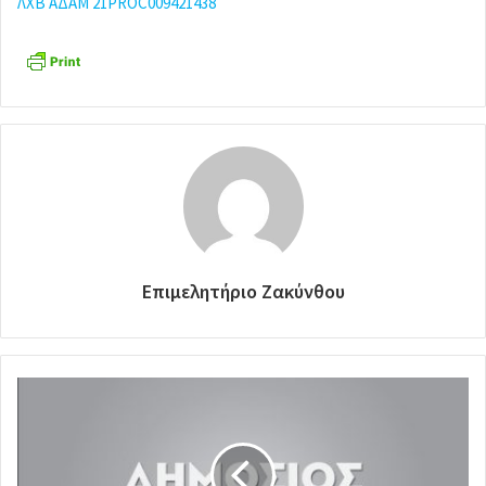
ΛΧΒ ΑΔΑΜ 21PROC009421438
Επιμελητήριο Ζακύνθου