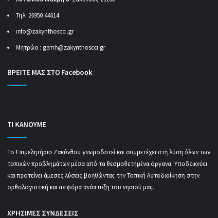
Τηλ: 26950 44614
info@zakynthoscci.gr
Μητρώο :
gemh@zakynthoscci.gr
ΒΡΕΙΤΕ ΜΑΣ ΣΤΟ Facebook
ΤΙ ΚΑΝΟΥΜΕ
Το Επιμελητήριο Ζακύνθου γνωμοδοτεί και συμμετέχει στη λύση όλων των
τοπικών προβλημάτων μέσα από τα θεσμοθετημένα όργανα. Υποδεικνύει
και προτείνει άμεσες λύσεις βοηθώντας την Τοπική Αυτοδιοίκηση στην
ορθολογιστική και αειφόρα ανάπτυξη του νησιού μας.
ΧΡΗΣΙΜΕΣ ΣΥΝΔΕΣΕΙΣ