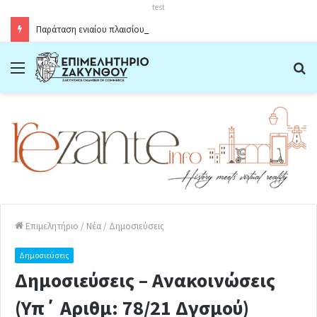
test
Παράταση ενιαίου πλαισίου ωραρίου λειτουργίας καταστημάτων στο Δήμο Ζακύνθου κατά την θερινή περίοδο 2026
Menu
Α
Επιμελητήριο
/
Νέα
/
Δημοσιεύσεις
Δημοσιεύσεις
Δημοσιεύσεις – Ανακοινώσεις
(Υπ΄ Αριθμ: 78/21 Δγσμού)