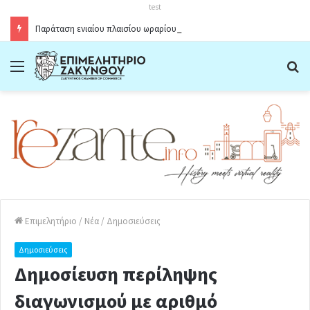
test
Παράταση ενιαίου πλαισίου ωραρίου λειτουργίας καταστημάτων στο Δήμο Ζακύνθου κατά την θερινή περίοδο 2026
Menu
Α
Επιμελητήριο
/
Νέα
/
Δημοσιεύσεις
Δημοσιεύσεις
Δημοσίευση περίληψης
διαγωνισμού με αριθμό