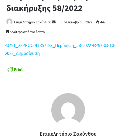
διακήρυξης 58/2022
Επιμελητήριο Ζακύνθου
S
5 Οκτωβρίου, 2022
442
e
Λιγότερο από ένα λεπτό
n
d
43491_22PROC011357183_Περίληψη_58-2022
43497-03-10-
a
2022_Δημοσίευση
n
e
m
a
i
l
Επιμελητήριο Ζακύνθου