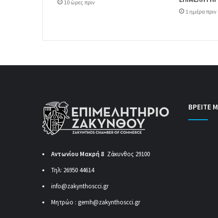
10 ώρες πριν
1 ημέρα πριν
ΒΡΕΙΤΕ Μ
Αντωνίου Μακρή 8
Ζάκυνθος 29100
Τηλ: 26950 44614
info@zakynthoscci.gr
Μητρώο :
gemh@zakynthoscci.gr