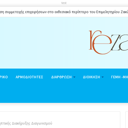
test
 πλαισίου ωραρίου λειτουργίας καταστημάτων στο Δήμο Ζακύνθου κατά την θερι
ΡΙΚΟ
ΑΡΜΟΔΙΟΤΗΤΕΣ
ΔΙΑΡΘΡΩΣΗ
ΔΙΟΙΚΗΣΗ
ΓΕΜΗ -Μ
πτικής Διακήρυξης Διαγωνισμού