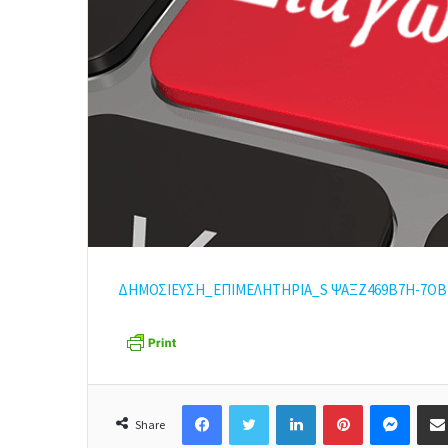
ΔΗΜΟΣΙΕΥΣΗ_ΕΠΙΜΕΛΗΤΗΡΙΑ_S
ΨΑΞΖ469Β7Η-7ΟΒ
Facebook
Twitter
LinkedIn
Pinterest
Messenger
Share