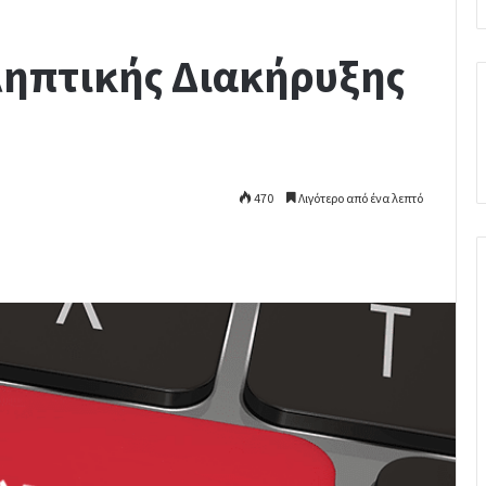
ληπτικής Διακήρυξης
470
Λιγότερο από ένα λεπτό