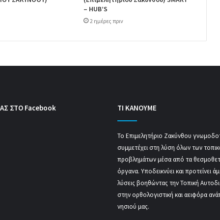
– HUB’S
2 ημέρες πριν
ΑΣ ΣΤΟ Facebook
ΤΙ ΚΑΝΟΥΜΕ
Το Επιμελητήριο Ζακύνθου γνωμοδοτ
συμμετέχει στη λύση όλων των τοπι
προβλημάτων μέσα από τα θεσμοθε
όργανα. Υποδεικνύει και προτείνει ά
λύσεις βοηθώντας την Τοπική Αυτοδ
στην ορθολογιστική και αειφόρα ανά
νησιού μας.