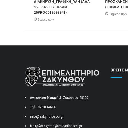
ΔΙΑΚΗΡΥΞΗ_ΓΡΑΦΙΚΗ_ΥΛΗ (ΑΔΑ
ΠΡΟΣΚΛΗΣΗ
ΨΖΤ54690ΒΞ ΑΔΑΜ
(ΕΠΙΜΕΛΗΤΗ
26PROC019593941)
1 ημέρα πριν
6 ώρες πριν
ΒΡΕΙΤΕ Μ
Αντωνίου Μακρή 8
Ζάκυνθος 29100
Τηλ: 26950 44614
info@zakynthoscci.gr
Μητρώο :
gemh@zakynthoscci.gr