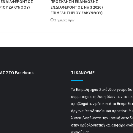
 ΕΝΔΙΑΦΕΡΟΝΤΟΣ
ΠΡΟΣΚΛΗΣΗ ΕΚΔΗΛΩΣΗΣ
ΡΙΟΥ ΖΑΚΥΝΘΟΥ)
ΕΝΔΙΑΦΕΡΟΝΤΟΣ Νο 3 2026 (
ΕΠΙΜΕΛΗΤΗΡΙΟΥ ΖΑΚΥΝΘΟΥ)
2 ημέρες πριν
ΑΣ ΣΤΟ Facebook
ΤΙ ΚΑΝΟΥΜΕ
Το Επιμελητήριο Ζακύνθου γνωμοδοτ
συμμετέχει στη λύση όλων των τοπι
προβλημάτων μέσα από τα θεσμοθε
όργανα. Υποδεικνύει και προτείνει ά
λύσεις βοηθώντας την Τοπική Αυτοδ
στην ορθολογιστική και αειφόρα ανά
νησιού μας.