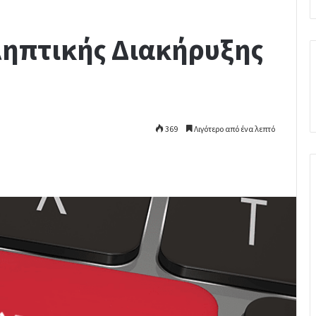
ληπτικής Διακήρυξης
369
Λιγότερο από ένα λεπτό