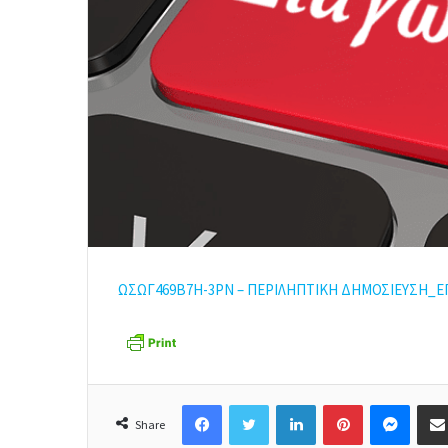
ΩΣΩΓ469Β7Η-3ΡΝ – ΠΕΡΙΛΗΠΤΙΚΗ
ΔΗΜΟΣΙΕΥΣΗ_Ε
Facebook
Twitter
LinkedIn
Pinterest
Messenger
Share