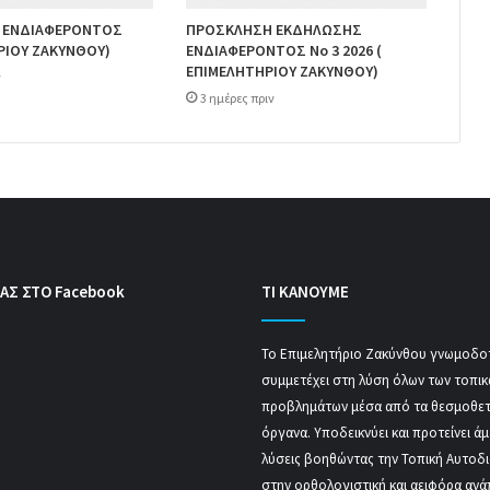
 ΕΝΔΙΑΦΕΡΟΝΤΟΣ
ΠΡΟΣΚΛΗΣΗ ΕΚΔΗΛΩΣΗΣ
ΡΙΟΥ ΖΑΚΥΝΘΟΥ)
ΕΝΔΙΑΦΕΡΟΝΤΟΣ Νο 3 2026 (
ΕΠΙΜΕΛΗΤΗΡΙΟΥ ΖΑΚΥΝΘΟΥ)
ν
3 ημέρες πριν
ΑΣ ΣΤΟ Facebook
ΤΙ ΚΑΝΟΥΜΕ
Το Επιμελητήριο Ζακύνθου γνωμοδοτ
συμμετέχει στη λύση όλων των τοπι
προβλημάτων μέσα από τα θεσμοθε
όργανα. Υποδεικνύει και προτείνει ά
λύσεις βοηθώντας την Τοπική Αυτοδ
στην ορθολογιστική και αειφόρα ανά