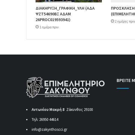
ΔΙΑΚΗΡΥΞΗ_ΓΡΑΦΙΚΗ_ΥΛΗ (ΑΔΑ
ΠΡΟΣΚΛΗΣΗ
ΨΖΤ54690ΒΞ ΑΔΑΜ
(ΕΠΙΜΕΛΗΤΗ
26PROC019593941)
2 ημέρες πρι
1 ημέρα πριν
ΒΡΕΙΤΕ Μ
Αντωνίου Μακρή 8
Ζάκυνθος 29100
Τηλ: 26950 44614
info@zakynthoscci.gr